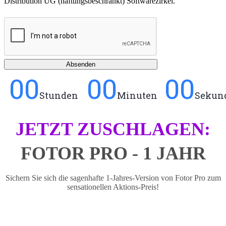
Distribution UG (haftungsbeschränkt) Softwarezirkel.
Absenden
00
00
00
Stunden
Minuten
Sekun
JETZT ZUSCHLAGEN:
FOTOR PRO - 1 JAHR
Sichern Sie sich die sagenhafte 1-Jahres-Version von Fotor Pro zum
sensationellen Aktions-Preis!